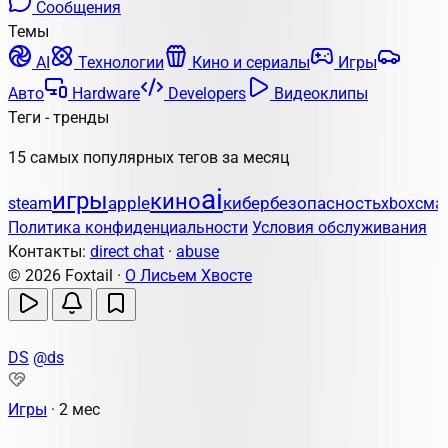
Сообщения
Темы
AI
Технологии
Кино и сериалы
Игры
Авто
Hardware
Developers
Видеоклипы
Теги - тренды
15 самых популярных тегов за месяц
ai
игры
кино
apple
кибербезопасность
steam
xbox
сма
Политика конфиденциальности
Условия обслуживания
Контакты:
direct chat
·
abuse
© 2026 Foxtail ·
О Лисьем Хвосте
DS
@ds
Игры
·
2 мес