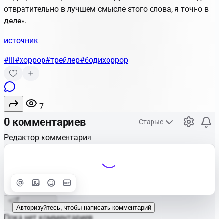
отвратительно в лучшем смысле этого слова, я точно в
деле».
источник
#ill
#хоррор
#трейлер
#бодихоррор
7
0 комментариев
Старые
Редактор комментария
Улучшить
Text
Отправить
Авторизуйтесь, чтобы написать комментарий
Пока нет комментариев