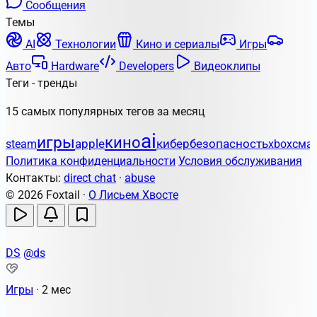
Сообщения
Темы
AI
Технологии
Кино и сериалы
Игры
Авто
Hardware
Developers
Видеоклипы
Теги - тренды
15 самых популярных тегов за месяц
ai
игры
кино
apple
кибербезопасность
steam
xbox
сма
Политика конфиденциальности
Условия обслуживания
Контакты:
direct chat
·
abuse
© 2026 Foxtail ·
О Лисьем Хвосте
DS
@ds
Игры
·
2 мес