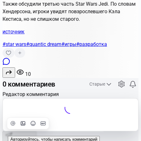
Также обсудили третью часть Star Wars Jedi. По словам
Хендерсона, игроки увидят повзрослевшего Кэла
Кестиса, но не слишком старого.
источник
#star wars
#quantic dream
#игры
#разработка
10
0 комментариев
Старые
Редактор комментария
Улучшить
Text
Отправить
Авторизуйтесь, чтобы написать комментарий