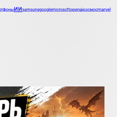
ии
openai
marvel
ртфоны
samsung
google
microsoft
космос