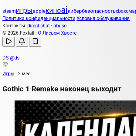
ai
игры
кино
apple
кибербезопасность
steam
xbox
сма
Политика конфиденциальности
Условия обслуживания
Контакты:
direct chat
·
abuse
© 2026 Foxtail ·
О Лисьем Хвосте
DS
@ds
Игры
·
2 мес
Gothic 1 Remake наконец выходит