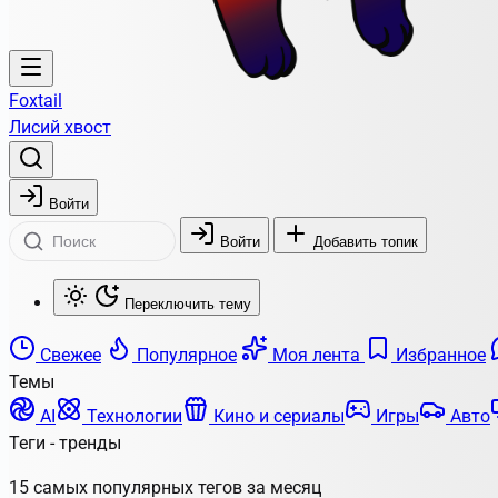
Foxtail
Лисий хвост
Войти
Войти
Добавить топик
Переключить тему
Свежее
Популярное
Моя лента
Избранное
Темы
AI
Технологии
Кино и сериалы
Игры
Авто
Теги - тренды
15 самых популярных тегов за месяц