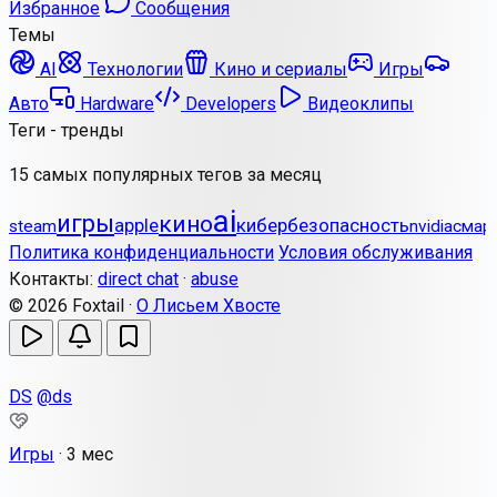
Избранное
Сообщения
Темы
AI
Технологии
Кино и сериалы
Игры
Авто
Hardware
Developers
Видеоклипы
Теги - тренды
15 самых популярных тегов за месяц
ai
игры
кино
apple
кибербезопасность
steam
nvidia
смар
Политика конфиденциальности
Условия обслуживания
Контакты:
direct chat
·
abuse
© 2026 Foxtail ·
О Лисьем Хвосте
DS
@ds
Игры
·
3 мес