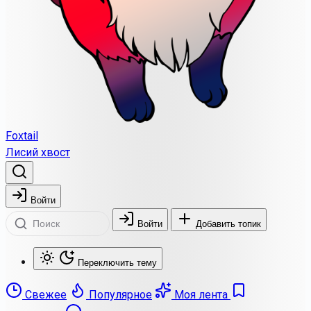
Foxtail
Лисий хвост
Войти
Войти
Добавить топик
Переключить тему
Свежее
Популярное
Моя лента