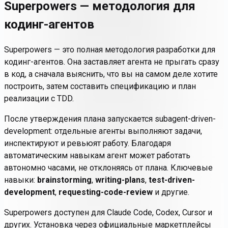
Superpowers — методология для
кодинг-агентов
Superpowers — это полная методология разработки для
кодинг-агентов. Она заставляет агента не прыгать сразу
в код, а сначала выяснить, что вы на самом деле хотите
построить, затем составить спецификацию и план
реализации с TDD.
После утверждения плана запускается subagent-driven-
development: отдельные агенты выполняют задачи,
инспектируют и ревьюят работу. Благодаря
автоматическим навыкам агент может работать
автономно часами, не отклоняясь от плана. Ключевые
навыки:
brainstorming
,
writing-plans
,
test-driven-
development
,
requesting-code-review
и другие.
Superpowers доступен для Claude Code, Codex, Cursor и
других. Установка через официальные маркетплейсы