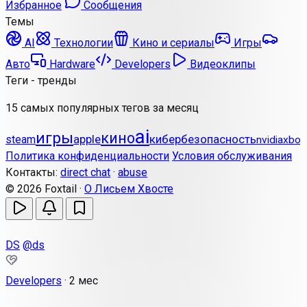
Избранное
Сообщения
Темы
AI
Технологии
Кино и сериалы
Игры
Авто
Hardware
Developers
Видеоклипы
Теги - тренды
15 самых популярных тегов за месяц
ai
игры
кино
apple
кибербезопасность
steam
nvidia
xbox
Политика конфиденциальности
Условия обслуживания
Контакты:
direct chat
·
abuse
© 2026 Foxtail ·
О Лисьем Хвосте
DS
@ds
Developers
·
2 мес