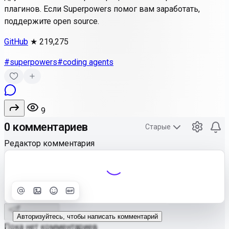
плагинов. Если Superpowers помог вам заработать,
поддержите open source.
GitHub
★ 219,275
#superpowers
#coding agents
9
0 комментариев
Старые
Редактор комментария
Улучшить
Text
Отправить
Авторизуйтесь, чтобы написать комментарий
Пока нет комментариев