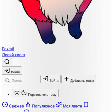
Foxtail
Лисий хвост
Войти
Войти
Добавить топик
Переключить тему
Свежее
Популярное
Моя лента