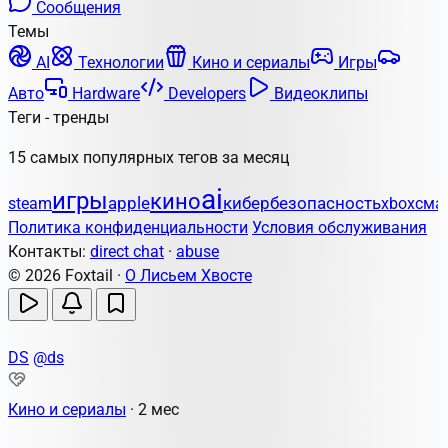
Сообщения
Темы
AI
Технологии
Кино и сериалы
Игры
Авто
Hardware
Developers
Видеоклипы
Теги - тренды
15 самых популярных тегов за месяц
ai
игры
кино
apple
кибербезопасность
steam
xbox
сма
Политика конфиденциальности
Условия обслуживания
Контакты:
direct chat
·
abuse
© 2026 Foxtail ·
О Лисьем Хвосте
DS
@ds
Кино и сериалы
·
2 мес