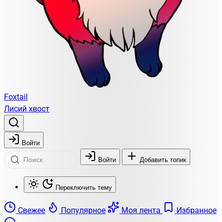
Foxtail
Лисий хвост
Войти
Войти
Добавить топик
Переключить тему
Свежее
Популярное
Моя лента
Избранное