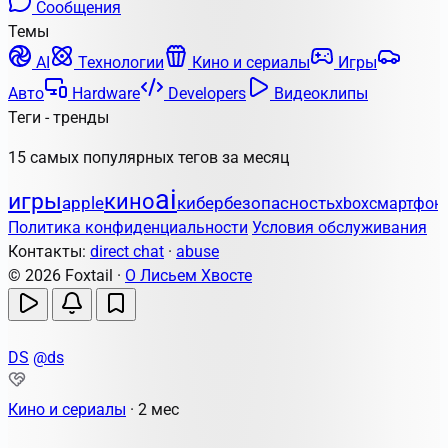
Сообщения
Темы
AI
Технологии
Кино и сериалы
Игры
Авто
Hardware
Developers
Видеоклипы
Теги - тренды
15 самых популярных тегов за месяц
ai
игры
кино
apple
кибербезопасность
xbox
смартфон
Политика конфиденциальности
Условия обслуживания
Контакты:
direct chat
·
abuse
© 2026 Foxtail ·
О Лисьем Хвосте
DS
@ds
Кино и сериалы
·
2 мес