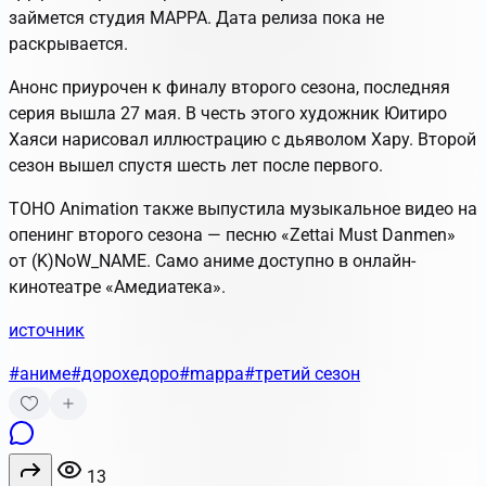
займется студия MAPPA. Дата релиза пока не
раскрывается.
Анонс приурочен к финалу второго сезона, последняя
серия вышла 27 мая. В честь этого художник Юитиро
Хаяси нарисовал иллюстрацию с дьяволом Хару. Второй
сезон вышел спустя шесть лет после первого.
TOHO Animation также выпустила музыкальное видео на
опенинг второго сезона — песню «Zettai Must Danmen»
от (K)NoW_NAME. Само аниме доступно в онлайн-
кинотеатре «Амедиатека».
источник
#аниме
#дорохедоро
#mappa
#третий сезон
13