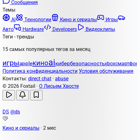
Сообщения
Темы
AI
Технологии
Кино и сериалы
Игры
Авто
Hardware
Developers
Видеоклипы
Теги - тренды
15 самых популярных тегов за месяц
ai
игры
кино
apple
кибербезопасность
xbox
смартфон
Политика конфиденциальности
Условия обслуживания
Контакты:
direct chat
·
abuse
© 2026 Foxtail ·
О Лисьем Хвосте
DS
@ds
Кино и сериалы
·
2 мес