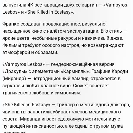
выпустила 4K-реставрации двух её картин — «Vampyros
Lesbos» и «She Killed in Ecstasy».
Франко создавал провокационное, визуально
насыщенное кино с налётом эксплуатации. Его стиль —
яркие цвета, необычные ракурсы и навязчивый джаз.
Фильмы требуют особого настроя, но вознаграждают
атмосферой и образами.
«Vampyros Lesbos» — гендерно-смещённая версия
«Дракулы» с элементами «Кармиллы». Графиня Кароди
(Миранда) — нетрадиционный вампир, отражается в
зеркале и любит красное вино. Сюжет сочетает
трагическую любовь и символизм.
«She Killed in Ecstasy» — триллер о мести: вдова доктора,
чьи опыты запретили, убивает членов медицинского
совета. Миранда играет одержимую мстительницу с
пугающей интенсивностью, а её сцены с трупом мужа