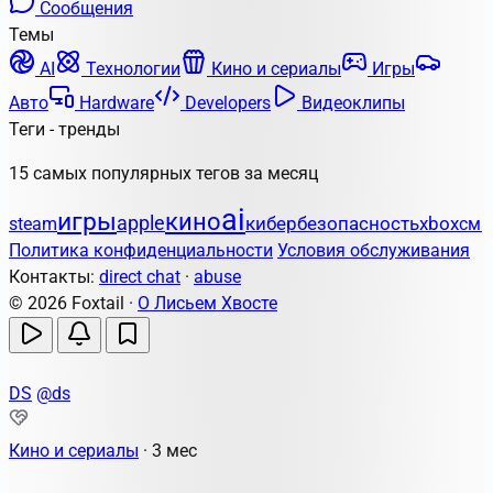
Сообщения
Темы
AI
Технологии
Кино и сериалы
Игры
Авто
Hardware
Developers
Видеоклипы
Теги - тренды
15 самых популярных тегов за месяц
ai
игры
кино
apple
кибербезопасность
xbox
steam
сма
Политика конфиденциальности
Условия обслуживания
Контакты:
direct chat
·
abuse
© 2026 Foxtail ·
О Лисьем Хвосте
DS
@ds
Кино и сериалы
·
3 мес