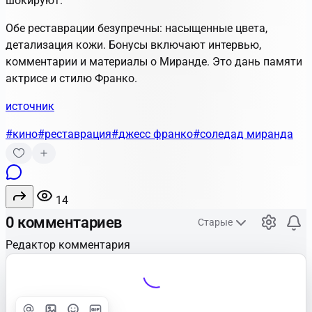
шокируют.
Обе реставрации безупречны: насыщенные цвета,
детализация кожи. Бонусы включают интервью,
комментарии и материалы о Миранде. Это дань памяти
актрисе и стилю Франко.
источник
#кино
#реставрация
#джесс франко
#соледад миранда
14
0 комментариев
Старые
Редактор комментария
Улучшить
Text