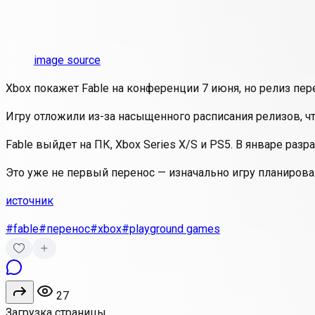
image source
Xbox покажет Fable на конференции 7 июня, но релиз пер
Игру отложили из-за насыщенного расписания релизов, ч
Fable выйдет на ПК, Xbox Series X/S и PS5. В январе раз
Это уже не первый перенос — изначально игру планировал
источник
#fable
#перенос
#xbox
#playground games
27
Загрузка страницы