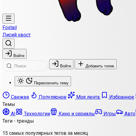
Foxtail
Лисий хвост
Войти
Войти
Добавить топик
Переключить тему
Свежее
Популярное
Моя лента
Избранное
Темы
AI
Технологии
Кино и сериалы
Игры
Авто
Теги - тренды
15 самых популярных тегов за месяц