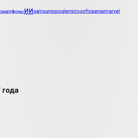
ии
openai
marvel
google
смартфоны
samsung
microsoft
 года