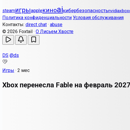
ai
игры
кино
apple
кибербезопасность
steam
nvidia
xbox
Политика конфиденциальности
Условия обслуживания
Контакты:
direct chat
·
abuse
© 2026 Foxtail ·
О Лисьем Хвосте
DS
@ds
Игры
·
2 мес
Xbox перенесла Fable на февраль 2027